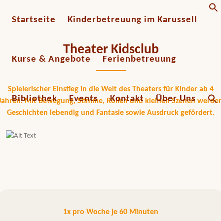
f
Startseite
Kinderbetreuung im Karussell
Theater Kidsclub
Kurse & Angebote
Ferienbetreuung
Spielerischer Einstieg in die Welt des Theaters für Kinder ab 4
Search
Bibliothek
Events
Kontakt
Über Uns
for:
Jahren. Mit Bewegung, Stimme, Rollen und kleinen Szenen werde
Geschichten lebendig und Fantasie sowie Ausdruck gefördert.
1x pro Woche je 60 Minuten