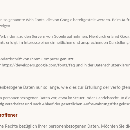
rten so genannte Web Fonts, die von Google bereitgestellt werden. Beim Aufr
zeigen.
rbindung zu den Servern von Google aufnehmen. Hierdurch erlangt Google 
 erfolgt im Interesse einer einheitlichen und ansprechenden Darstellung un
tandardschrift von Ihrem Computer genutzt.
r https://developers.google.com/fonts/faq und in der Datenschutzerkläru
enbezogene Daten nur so lange, wie dies zur Erfüllung der verfolgte
n personenbezogenen Daten vor, etwa im Steuer- oder Handelsrecht. In dies
tig verarbeitet und nach Ablauf der gesetzlichen Aufbewahrungsfrist gelösc
roffener
 Rechte bezüglich Ihrer personenbezogenen Daten. Möchten Sie dies