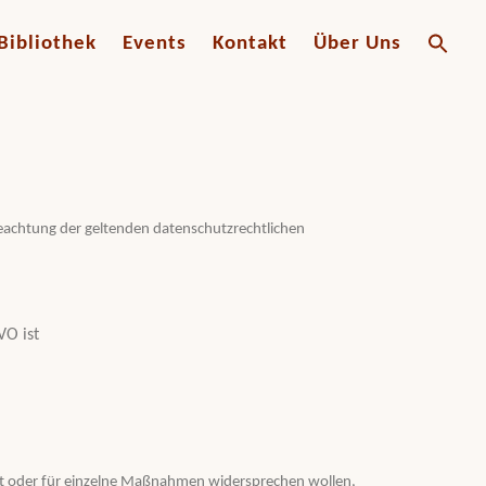
Searc
Bibliothek
Events
Kontakt
Über Uns
for:
.
achtung der geltenden datenschutzrechtlichen
VO ist
t oder für einzelne Maßnahmen widersprechen wollen,