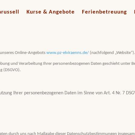
russell
Kurse & Angebote
Ferienbetreuung
g unseres Online-Angebots
www.pz-elviraenns.de/
(nachfolgend „Website“)
bung und Verarbeitung Ihrer personenbezogenen Daten geschieht unter Be
ng (DSGVO).
utzung Ihrer personenbezogenen Daten im Sinne von Art. 4 Nr. 7 DSG
r Daten durch uns nach Maßgabe dieser Datenschutzbestimmungen insgesam