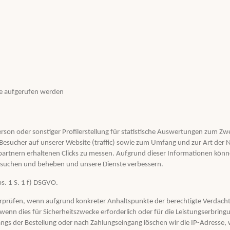
te aufgerufen werden
rson oder sonstiger Profilerstellung für statistische Auswertungen zum Zwe
Besucher auf unserer Website (traffic) sowie zum Umfang und zur Art der 
tnern erhaltenen Clicks zu messen. Aufgrund dieser Informationen können
r suchen und beheben und unsere Dienste verbessern.
bs. 1 S. 1 f) DSGVO.
berprüfen, wenn aufgrund konkreter Anhaltspunkte der berechtigte Verdach
 wenn dies für Sicherheitszwecke erforderlich oder für die Leistungserbring
gs der Bestellung oder nach Zahlungseingang löschen wir die IP-Adresse, we