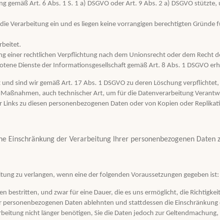
itung gemäß Art. 6 Abs. 1 S. 1 a) DSGVO oder Art. 9 Abs. 2 a) DSGVO stützte,
e Verarbeitung ein und es liegen keine vorrangigen berechtigten Gründe fü
beitet.
ng einer rechtlichen Verpflichtung nach dem Unionsrecht oder dem Recht der
tene Dienste der Informationsgesellschaft gemäß Art. 8 Abs. 1 DSGVO er
nd sind wir gemäß Art. 17 Abs. 1 DSGVO zu deren Löschung verpflichtet, s
aßnahmen, auch technischer Art, um für die Datenverarbeitung Verantwor
ller Links zu diesen personenbezogenen Daten oder von Kopien oder Replik
 eine Einschränkung der Verarbeitung Ihrer personenbezogenen Daten 
itung zu verlangen, wenn eine der folgenden Voraussetzungen gegeben ist:
n bestritten, und zwar für eine Dauer, die es uns ermöglicht, die Richtig
 der personenbezogenen Daten ablehnten und stattdessen die Einschränkun
rbeitung nicht länger benötigen, Sie die Daten jedoch zur Geltendmachun